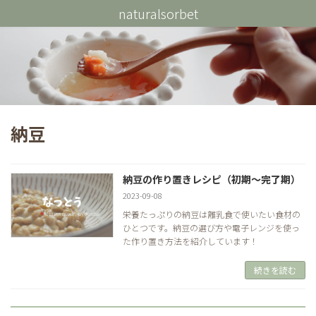
コ
ナ
naturalsorbet
ン
ビ
テ
ゲ
ン
ー
ツ
シ
へ
ョ
ス
ン
キ
に
ッ
移
プ
動
納豆
納豆の作り置きレシピ（初期～完了期）
2023-09-08
栄養たっぷりの納豆は離乳食で使いたい食材の
ひとつです。納豆の選び方や電子レンジを使っ
た作り置き方法を紹介しています！
続きを読む