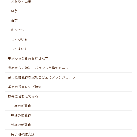
おかゆ・白米
里芋
白菜
キャベツ
じゃがいも
さつまいも
中期からの組み合わせ献立
後期からの時短！バランス常備菜メニュー
余った離乳食を家族ごはんにアレンジしよう
季節の行事レシピ特集
成長に合わせてみる
初期の離乳食
中期の離乳食
後期の離乳食
完了期の離乳食