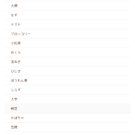
大根
なす
トマト
ブロッコリー
小松菜
おくら
玉ねぎ
ひじき
ほうれん草
しらす
人参
納豆
かぼちゃ
豆腐