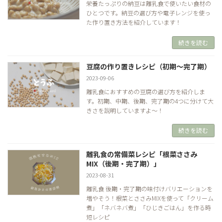
栄養たっぷりの納豆は離乳食で使いたい食材の
ひとつです。納豆の選び方や電子レンジを使っ
た作り置き方法を紹介しています！
続きを読む
豆腐の作り置きレシピ（初期～完了期）
2023-09-06
離乳食におすすめの豆腐の選び方を紹介しま
す。初期、中期、後期、完了期の4つに分けて大
きさを説明していますよ〜！
続きを読む
離乳食の常備菜レシピ「根菜ささみ
MIX（後期・完了期）」
2023-08-31
離乳食 後期・完了期の味付けバリエーションを
増やそう！根菜とささみMIXを使って「クリーム
煮」「ネバネバ煮」「ひじきごはん」を作る時
短レシピ