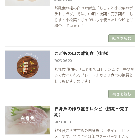
離乳食の組み合わせ献立「しらすと小松菜のポ
テトサラダ」では、中期・後期・完了期の、し
らす・小松菜・じゃがいもを使ったレシピをご
紹介しています！
続きを読む
こどもの日の離乳食（後期）
2023-06-20
離乳食 後期の「こどもの日」レシピは、手づか
みで食べられるプレート♪かじり食べの練習と
してもおすすめです！
続きを読む
白身魚の作り置きレシピ（初期～完了
期）
2023-06-16
離乳食におすすめの白身魚は「タイ」「ヒラ
メ」です。特にタイは年中スーパーで手に入