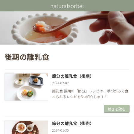
コ
ナ
naturalsorbet
ン
ビ
テ
ゲ
ン
ー
ツ
シ
へ
ョ
ス
ン
キ
に
ッ
移
プ
動
後期の離乳食
節分の離乳食（後期）
2024-02-02
離乳食 後期の「節分」レシピは、手づかみで食
べられるレシピを3つ紹介します！
続きを読む
節分の離乳食（後期）
2024-01-30