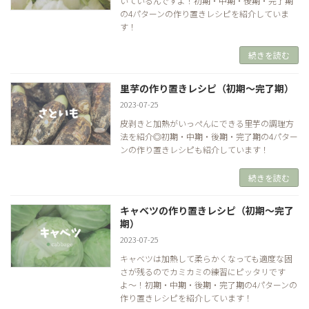
いているんですよ！初期・中期・後期・完了期
の4パターンの作り置きレシピを紹介していま
す！
続きを読む
里芋の作り置きレシピ（初期～完了期）
2023-07-25
皮剥きと加熱がいっぺんにできる里芋の調理方
法を紹介◎初期・中期・後期・完了期の4パター
ンの作り置きレシピも紹介しています！
続きを読む
キャベツの作り置きレシピ（初期～完了
期）
2023-07-25
キャベツは加熱して柔らかくなっても適度な固
さが残るのでカミカミの練習にピッタリです
よ〜！初期・中期・後期・完了期の4パターンの
作り置きレシピを紹介しています！