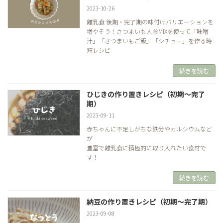
2023-10-26
離乳食 後期・完了期の味付けバリエーションを
増やそう！さつまいも人参MIXを使って「味噌
汁」「さつまいもご飯」「シチュー」を作る時
短レシピ
続きを読む
ひじきの作り置きレシピ（初期～完了
期）
2023-09-11
赤ちゃんに不足しがちな鉄分やカルシウムなど
が
豊富で離乳食に積極的に取り入れたい食材で
す！
続きを読む
納豆の作り置きレシピ（初期～完了期）
2023-09-08