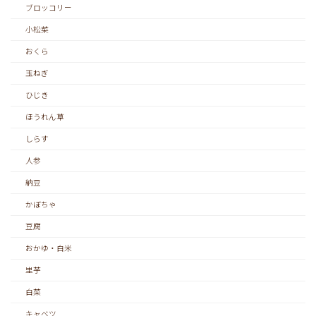
ブロッコリー
小松菜
おくら
玉ねぎ
ひじき
ほうれん草
しらす
人参
納豆
かぼちゃ
豆腐
おかゆ・白米
里芋
白菜
キャベツ