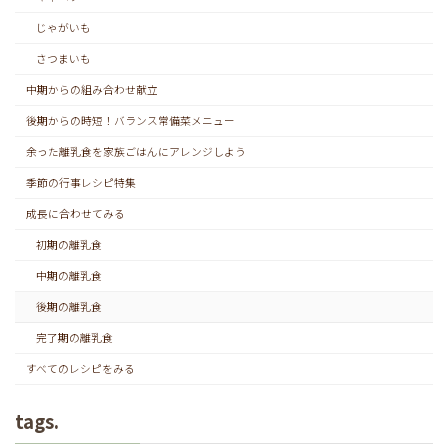
じゃがいも
さつまいも
中期からの組み合わせ献立
後期からの時短！バランス常備菜メニュー
余った離乳食を家族ごはんにアレンジしよう
季節の行事レシピ特集
成長に合わせてみる
初期の離乳食
中期の離乳食
後期の離乳食
完了期の離乳食
すべてのレシピをみる
tags.