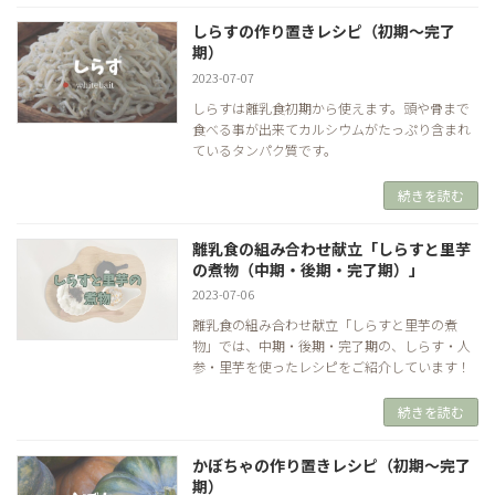
しらすの作り置きレシピ（初期～完了
期）
2023-07-07
しらすは離乳食初期から使えます。頭や骨まで
食べる事が出来てカルシウムがたっぷり含まれ
ているタンパク質です。
続きを読む
離乳食の組み合わせ献立「しらすと里芋
の煮物（中期・後期・完了期）」
2023-07-06
離乳食の組み合わせ献立「しらすと里芋の煮
物」では、中期・後期・完了期の、しらす・人
参・里芋を使ったレシピをご紹介しています！
続きを読む
かぼちゃの作り置きレシピ（初期～完了
期）