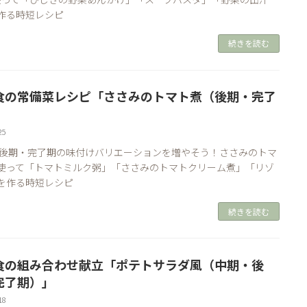
作る時短レシピ
続きを読む
食の常備菜レシピ「ささみのトマト煮（後期・完了
」
25
 後期・完了期の味付けバリエーションを増やそう！ささみのトマ
使って「トマトミルク粥」「ささみのトマトクリーム煮」「リゾ
を作る時短レシピ
続きを読む
食の組み合わせ献立「ポテトサラダ風（中期・後
完了期）」
18