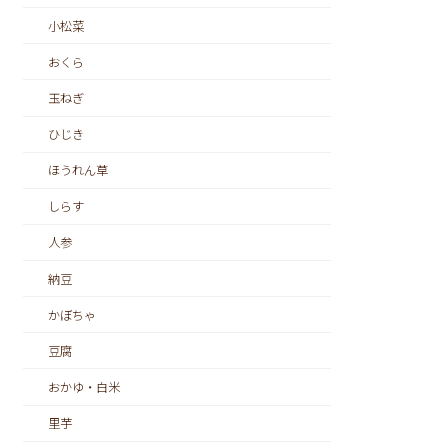
小松菜
おくら
玉ねぎ
ひじき
ほうれん草
しらす
人参
納豆
かぼちゃ
豆腐
おかゆ・白米
里芋