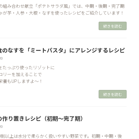
の組み合わせ献立「ポテトサラダ風」では、中期・後期・完了期
ゃが芋・人参・大根・なすを使ったレシピをご紹介しています！
続きを読む
食のなすを「ミートパスタ」にアレンジするレシピ
20
をたっぷり使ったリゾットに
コリーを加えることで
栄養もUPしますよ〜！
続きを読む
の作り置きレシピ（初期～完了期）
20
9割以上は水分で柔らかく扱いやすい野菜です。初期・中期・後