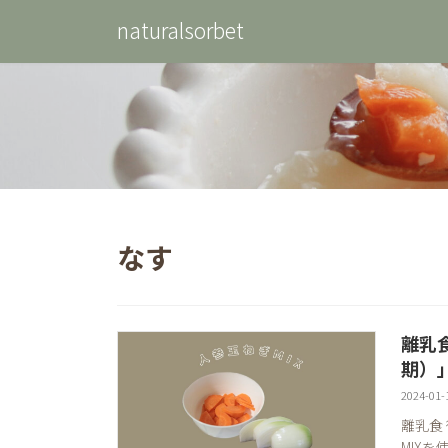
コ
ナ
naturalsorbet
ン
ビ
テ
ゲ
ン
ー
ツ
シ
へ
ョ
ス
ン
キ
に
ッ
移
プ
動
なす
離乳
期）
2024-01-
離乳食
MIX