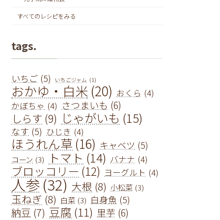
すべてのレシピをみる
tags.
いちご
(5)
いちごジャム
(1)
おかゆ・白米
(20)
おくら
(4)
さつまいも
(6)
かぼちゃ
(4)
じゃがいも
(15)
しらす
(9)
なす
(5)
ひじき
(4)
ほうれん草
(16)
キャベツ
(5)
トマト
(14)
バナナ
(4)
コーン
(3)
ブロッコリー
(12)
ヨーグルト
(4)
人参
(32)
大根
(8)
小松菜
(3)
玉ねぎ
(8)
白身魚
(5)
白菜
(3)
豆腐
(11)
納豆
(7)
里芋
(6)