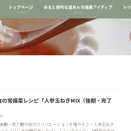
レ
トップページ
あると便利な道具＆冷凍庫アイディア
HOME
Service
食の常備菜レシピ「人参玉ねぎMIX（後期・完了
」
10
 後期・完了期の味付けバリエーションを増やそう！人参玉ねぎ
を使って「ひじきの野菜あんかけ」「スープパスタ」「野菜の出汁