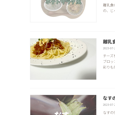
離乳食
の、じ
離乳
2023-07-
チーズ
ブロッ
彩りも
なす
2023-07-
なすの