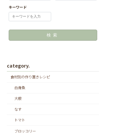
キーワード
検索
category.
食材別の作り置きレシピ
白身魚
大根
なす
トマト
ブロッコリー