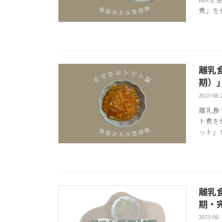
煮」を
離乳
期）
2023-08-
離乳食
ト煮を
ット」
離乳
期・
2023-08-