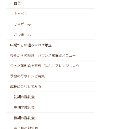
白菜
キャベツ
じゃがいも
さつまいも
中期からの組み合わせ献立
後期からの時短！バランス常備菜メニュー
余った離乳食を家族ごはんにアレンジしよう
季節の行事レシピ特集
成長に合わせてみる
初期の離乳食
中期の離乳食
後期の離乳食
完了期の離乳食