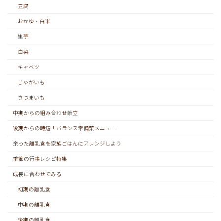
豆腐
おかゆ・白米
里芋
白菜
キャベツ
じゃがいも
さつまいも
中期からの組み合わせ献立
後期からの時短！バランス常備菜メニュー
余った離乳食を家族ごはんにアレンジしよう
季節の行事レシピ特集
成長に合わせてみる
初期の離乳食
中期の離乳食
後期の離乳食