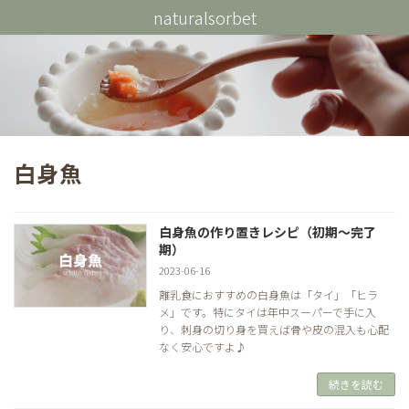
コ
ナ
naturalsorbet
ン
ビ
テ
ゲ
ン
ー
ツ
シ
へ
ョ
ス
ン
キ
に
ッ
移
プ
動
白身魚
白身魚の作り置きレシピ（初期～完了
期）
2023-06-16
離乳食におすすめの白身魚は「タイ」「ヒラ
メ」です。特にタイは年中スーパーで手に入
り、刺身の切り身を買えば骨や皮の混入も心配
なく安心ですよ♪
続きを読む