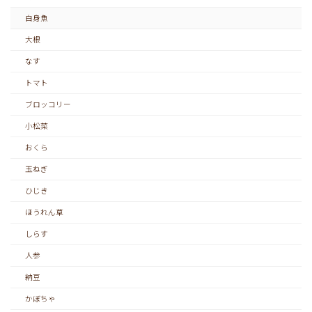
白身魚
大根
なす
トマト
ブロッコリー
小松菜
おくら
玉ねぎ
ひじき
ほうれん草
しらす
人参
納豆
かぼちゃ