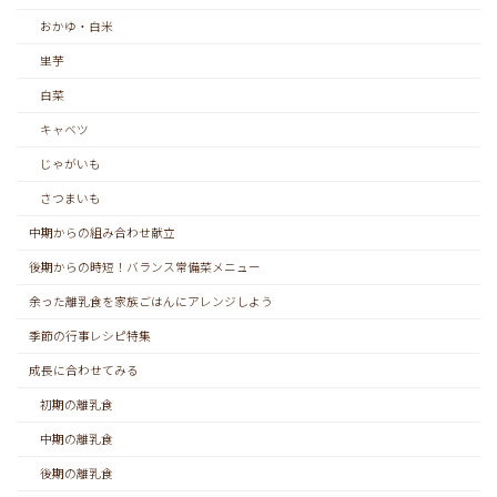
おかゆ・白米
里芋
白菜
キャベツ
じゃがいも
さつまいも
中期からの組み合わせ献立
後期からの時短！バランス常備菜メニュー
余った離乳食を家族ごはんにアレンジしよう
季節の行事レシピ特集
成長に合わせてみる
初期の離乳食
中期の離乳食
後期の離乳食