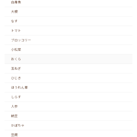
白身魚
大根
なす
トマト
ブロッコリー
小松菜
おくら
玉ねぎ
ひじき
ほうれん草
しらす
人参
納豆
かぼちゃ
豆腐