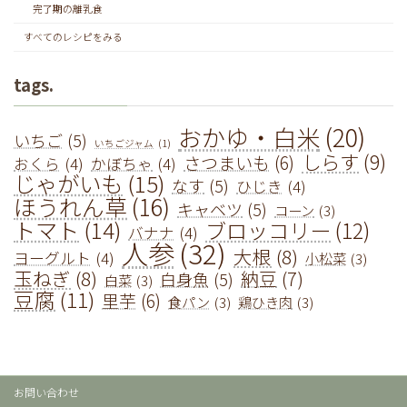
完了期の離乳食
すべてのレシピをみる
tags.
おかゆ・白米
(20)
いちご
(5)
いちごジャム
(1)
しらす
(9)
さつまいも
(6)
おくら
(4)
かぼちゃ
(4)
じゃがいも
(15)
なす
(5)
ひじき
(4)
ほうれん草
(16)
キャベツ
(5)
コーン
(3)
トマト
(14)
ブロッコリー
(12)
バナナ
(4)
人参
(32)
大根
(8)
ヨーグルト
(4)
小松菜
(3)
玉ねぎ
(8)
納豆
(7)
白身魚
(5)
白菜
(3)
豆腐
(11)
里芋
(6)
食パン
(3)
鶏ひき肉
(3)
お問い合わせ