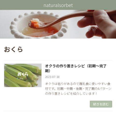
コ
ナ
naturalsorbet
ン
ビ
テ
ゲ
ン
ー
ツ
シ
へ
ョ
ス
ン
キ
に
ッ
移
プ
動
おくら
オクラの作り置きレシピ（初期～完了
期）
2023-07-18
オクラは粘りがあるので離乳食に使いやすい食
材です。初期・中期・後期・完了期の4パターン
の作り置きレシピを紹介しています！
続きを読む