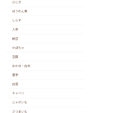
ひじき
ほうれん草
しらす
人参
納豆
かぼちゃ
豆腐
おかゆ・白米
里芋
白菜
キャベツ
じゃがいも
さつまいも