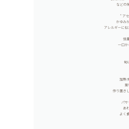
などの
“ ア
かゆみ
アレルギーに似
慎
一口か
旬
加熱
葉
作り置き
パサ
あ
よく