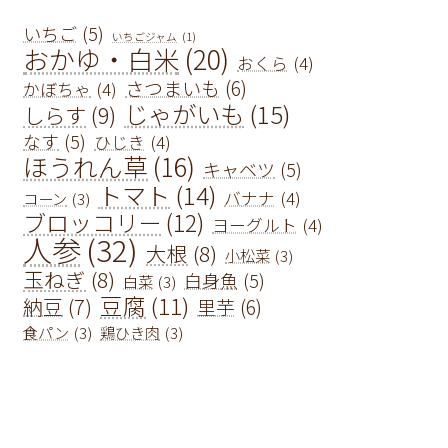
いちご
(5)
いちごジャム
(1)
おかゆ・白米
(20)
おくら
(4)
さつまいも
(6)
かぼちゃ
(4)
じゃがいも
(15)
しらす
(9)
なす
(5)
ひじき
(4)
ほうれん草
(16)
キャベツ
(5)
トマト
(14)
バナナ
(4)
コーン
(3)
ブロッコリー
(12)
ヨーグルト
(4)
人参
(32)
大根
(8)
小松菜
(3)
玉ねぎ
(8)
白身魚
(5)
白菜
(3)
豆腐
(11)
納豆
(7)
里芋
(6)
食パン
(3)
鶏ひき肉
(3)