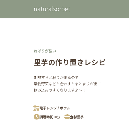
コ
ナ
naturalsorbet
ン
ビ
テ
ゲ
ン
ー
ツ
シ
へ
ョ
ス
ン
キ
に
ッ
移
ねばりが強い
プ
動
里芋の作り置きレシピ
加熱すると粘りが出るので
葉物野菜などと合わすとまとまりが出て
飲み込みやすくなりますよ〜！
電子レンジ / ボウル
調理時間
10分
食材
里芋