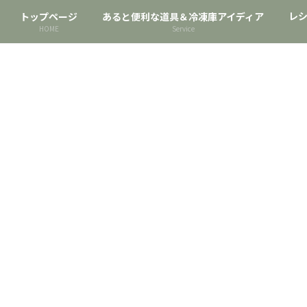
レ
トップページ
あると便利な道具＆冷凍庫アイディア
HOME
Service