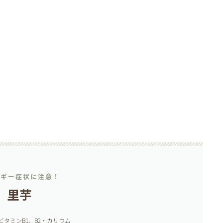
ルギー症状に注意！
里芋
ビタミンB1、B2・カリウム