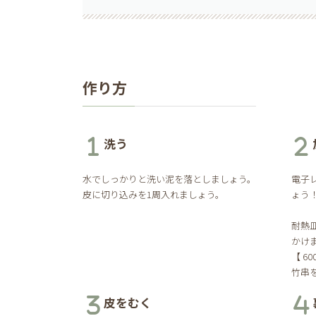
作り方
洗う
水でしっかりと洗い泥を落としましょう。
電子
皮に切り込みを1周入れましょう。
ょう
耐熱
かけ
【 6
竹串
皮をむく