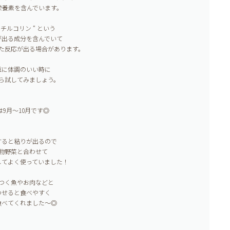
栄養素を含んでいます。
セチルコリン “ という
が出る成分を含んでいて
た反応が出る場合があります。
重に体調のいい時に
ら試してみましょう。
は9月〜10月です◎
すると粘りが出るので
物野菜と合わせて
してよく使っていました！
つく魚やお肉などと
わせると食べやすく
食べてくれました〜◎