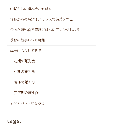
中期からの組み合わせ献立
後期からの時短！バランス常備菜メニュー
余った離乳食を家族ごはんにアレンジしよう
季節の行事レシピ特集
成長に合わせてみる
初期の離乳食
中期の離乳食
後期の離乳食
完了期の離乳食
すべてのレシピをみる
tags.