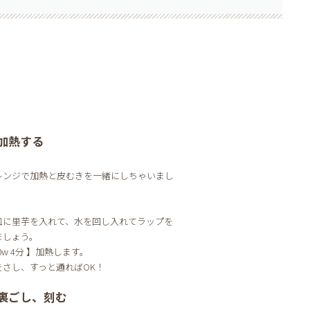
加熱する
レンジで加熱と皮むきを一緒にしちゃいまし
！
皿に里芋を入れて、水を回し入れてラップを
ましょう。
00w 4分 】加熱します。
をさし、すっと通ればOK！
裏ごし、刻む