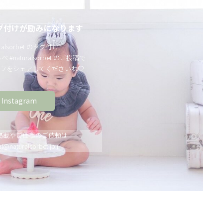
グ付けが励みになります
ralsorbet のタグ付け
#naturalsorbet のご投稿で
フをシェアしてくださいね♡
Instagram
掲載やご仕事のご依頼は
al@naturalsorbet.jp」