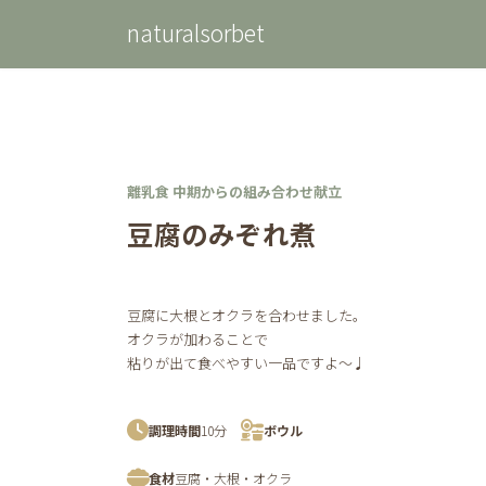
コ
ナ
naturalsorbet
ン
ビ
テ
ゲ
ン
ー
ツ
シ
へ
ョ
ス
ン
キ
に
ッ
移
離乳食 中期からの組み合わせ献立
プ
動
豆腐のみぞれ煮
豆腐に大根とオクラを合わせました。
オクラが加わることで
粘りが出て食べやすい一品ですよ〜♩
調理時間
10分
ボウル
食材
豆腐・大根・オクラ