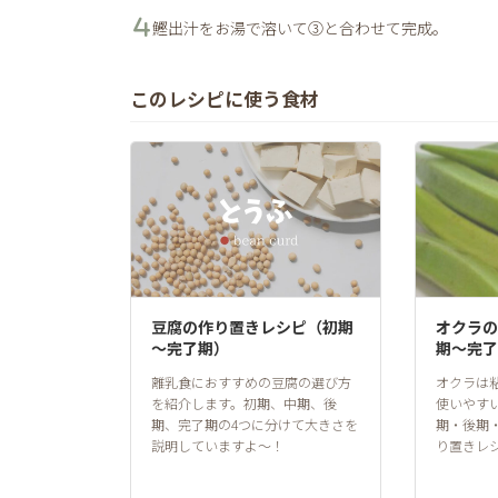
鰹出汁をお湯で溶いて③と合わせて完成。
このレシピに使う食材
豆腐の作り置きレシピ（初期
オクラの
～完了期）
期～完了
離乳食におすすめの豆腐の選び方
オクラは
を紹介します。初期、中期、後
使いやす
期、完了期の4つに分けて大きさを
期・後期
説明していますよ〜！
り置きレ