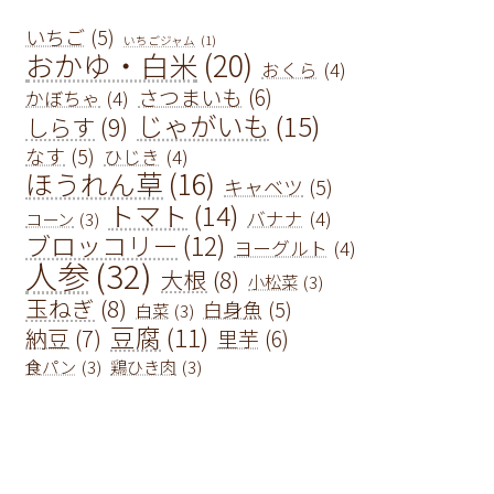
いちご
(5)
いちごジャム
(1)
おかゆ・白米
(20)
おくら
(4)
さつまいも
(6)
かぼちゃ
(4)
じゃがいも
(15)
しらす
(9)
なす
(5)
ひじき
(4)
ほうれん草
(16)
キャベツ
(5)
トマト
(14)
バナナ
(4)
コーン
(3)
ブロッコリー
(12)
ヨーグルト
(4)
人参
(32)
大根
(8)
小松菜
(3)
玉ねぎ
(8)
白身魚
(5)
白菜
(3)
豆腐
(11)
納豆
(7)
里芋
(6)
食パン
(3)
鶏ひき肉
(3)