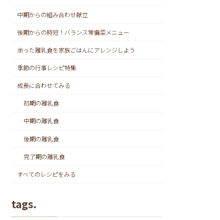
中期からの組み合わせ献立
後期からの時短！バランス常備菜メニュー
余った離乳食を家族ごはんにアレンジしよう
季節の行事レシピ特集
成長に合わせてみる
初期の離乳食
中期の離乳食
後期の離乳食
完了期の離乳食
すべてのレシピをみる
tags.