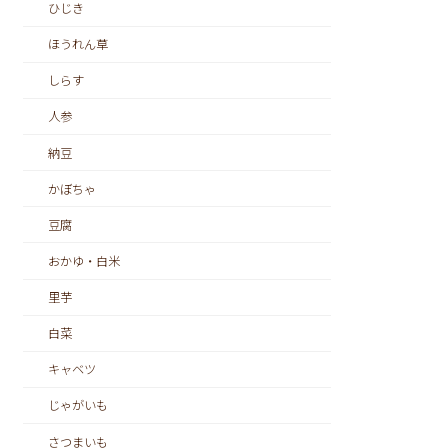
ひじき
ほうれん草
しらす
人参
納豆
かぼちゃ
豆腐
おかゆ・白米
里芋
白菜
キャベツ
じゃがいも
さつまいも