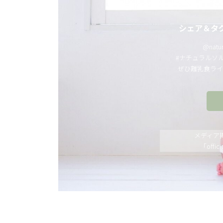
シェア＆タ
@natu
#ナチュラルソルベ 
ぜひ離乳食ライ
メディア
「offici