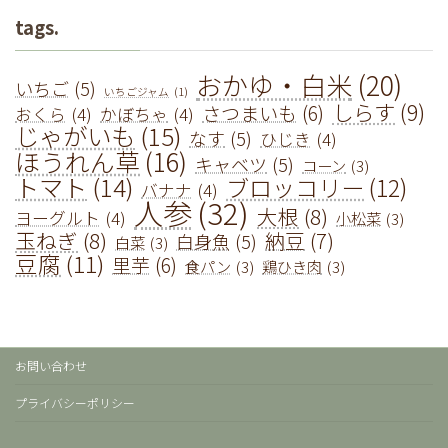
tags.
おかゆ・白米
(20)
いちご
(5)
いちごジャム
(1)
しらす
(9)
さつまいも
(6)
おくら
(4)
かぼちゃ
(4)
じゃがいも
(15)
なす
(5)
ひじき
(4)
ほうれん草
(16)
キャベツ
(5)
コーン
(3)
トマト
(14)
ブロッコリー
(12)
バナナ
(4)
人参
(32)
大根
(8)
ヨーグルト
(4)
小松菜
(3)
玉ねぎ
(8)
納豆
(7)
白身魚
(5)
白菜
(3)
豆腐
(11)
里芋
(6)
食パン
(3)
鶏ひき肉
(3)
お問い合わせ
プライバシーポリシー