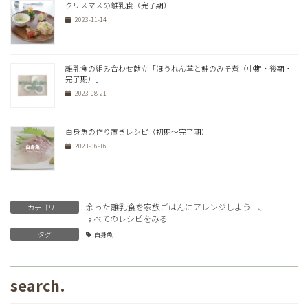
クリスマスの離乳食（完了期）
2023-11-14
離乳食の組み合わせ献立「ほうれん草と鮭のみそ煮（中期・後期・
完了期）」
2023-08-21
白身魚の作り置きレシピ（初期～完了期）
2023-06-16
余った離乳食を家族ごはんにアレンジしよう
、
カテゴリー
すべてのレシピをみる
タグ
白身魚
search.