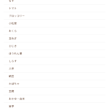
なす
トマト
ブロッコリー
小松菜
おくら
玉ねぎ
ひじき
ほうれん草
しらす
人参
納豆
かぼちゃ
豆腐
おかゆ・白米
里芋