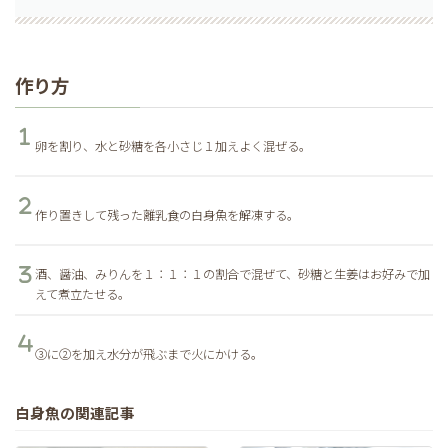
作り方
卵を割り、水と砂糖を各小さじ１加えよく混ぜる。
作り置きして残った離乳食の白身魚を解凍する。
酒、醤油、みりんを１：１：１の割合で混ぜて、砂糖と生姜はお好みで加
えて煮立たせる。
③に②を加え水分が飛ぶまで火にかける。
白身魚の関連記事