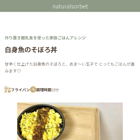
コ
ナ
naturalsorbet
ン
ビ
テ
ゲ
ン
ー
ツ
シ
へ
ョ
ス
ン
作り置き離乳食を使った家族ごはんアレンジ
キ
に
白身魚のそぼろ丼
ッ
移
プ
動
甘辛く仕上げた白身魚のそぼろと、あま～い玉子で とってもごはんが進
みます♡
フライパン
調理時間
10分