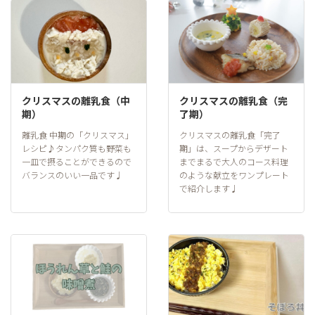
クリスマスの離乳食（中
クリスマスの離乳食（完
期）
了期）
離乳食 中期の「クリスマス」
クリスマスの離乳食「完了
レシピ♪タンパク質も野菜も
期」は、スープからデザート
一皿で摂ることができるので
までまるで大人のコース料理
バランスのいい一品です♩
のような献立をワンプレート
で紹介します♩