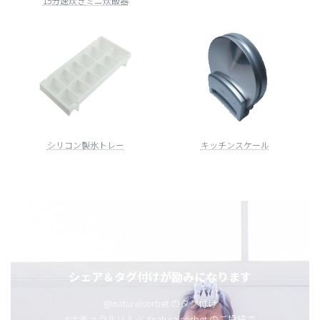
15分速炊き
ミニ炊飯器
シリコン製氷トレー
キッチンスケール
シェア＆タグ付けが励みになります
@naturalsorbet のタグ付け
#ナチュラルソルベ #naturalsorbet のご投稿で