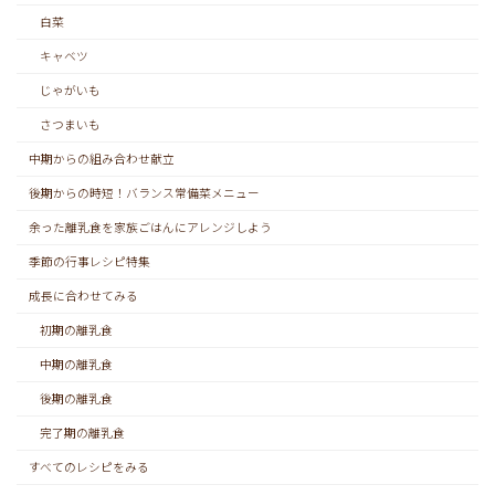
白菜
キャベツ
じゃがいも
さつまいも
中期からの組み合わせ献立
後期からの時短！バランス常備菜メニュー
余った離乳食を家族ごはんにアレンジしよう
季節の行事レシピ特集
成長に合わせてみる
初期の離乳食
中期の離乳食
後期の離乳食
完了期の離乳食
すべてのレシピをみる