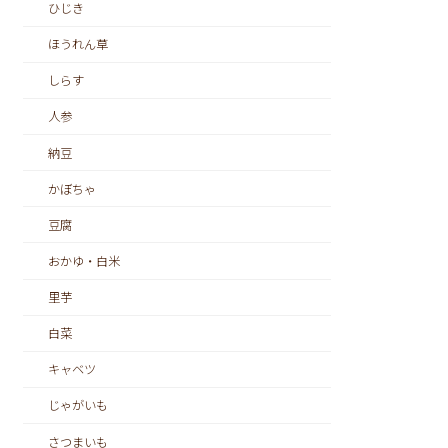
ひじき
ほうれん草
しらす
人参
納豆
かぼちゃ
豆腐
おかゆ・白米
里芋
白菜
キャベツ
じゃがいも
さつまいも