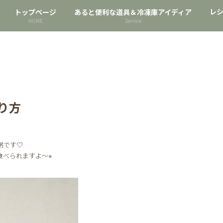
レ
トップページ
あると便利な道具＆冷凍庫アイディア
HOME
Service
り方
粥です♡
べられますよ〜⭐︎