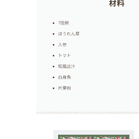
材料
7倍粥
ほうれん草
人参
トマト
和風出汁
白身魚
片栗粉