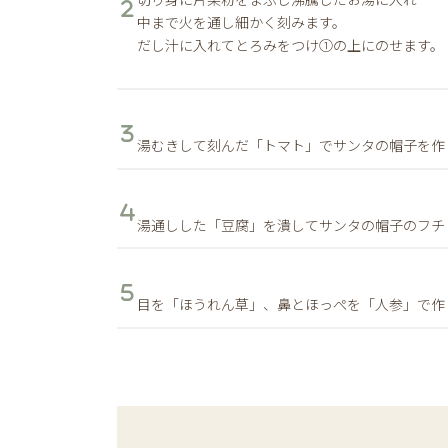
中まで火を通し細かく刻みます。
だし汁に入れてとろみをつけ①の上にのせます。
湯むきして刻んだ「トマト」でサンタの帽子を作
湯通しした「豆腐」を潰してサンタの帽子のフチ
目を「ほうれん草」、鼻とほっぺを「人参」で作