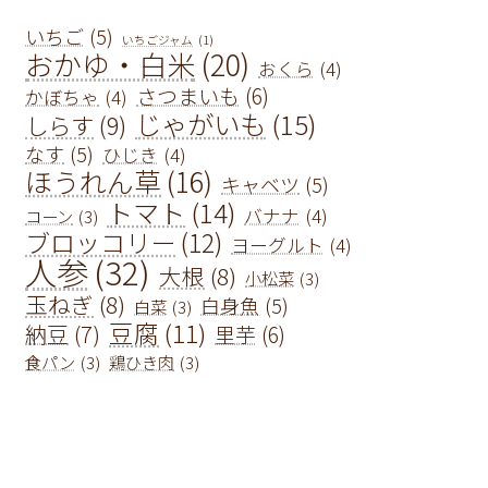
いちご
(5)
いちごジャム
(1)
おかゆ・白米
(20)
おくら
(4)
さつまいも
(6)
かぼちゃ
(4)
じゃがいも
(15)
しらす
(9)
なす
(5)
ひじき
(4)
ほうれん草
(16)
キャベツ
(5)
トマト
(14)
バナナ
(4)
コーン
(3)
ブロッコリー
(12)
ヨーグルト
(4)
人参
(32)
大根
(8)
小松菜
(3)
玉ねぎ
(8)
白身魚
(5)
白菜
(3)
豆腐
(11)
納豆
(7)
里芋
(6)
食パン
(3)
鶏ひき肉
(3)