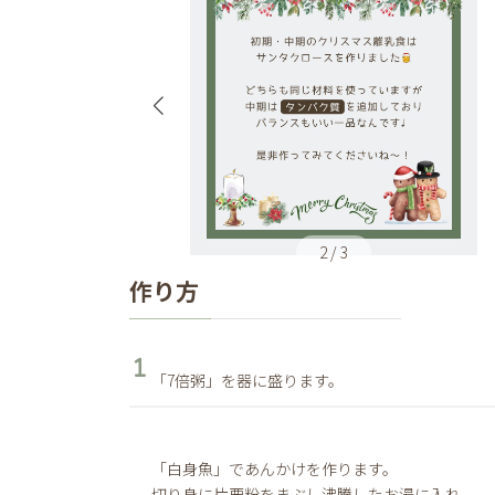
3
/
3
作り方
「7倍粥」を器に盛ります。
「白身魚」であんかけを作ります。
切り身に片栗粉をまぶし沸騰したお湯に入れ