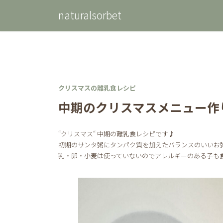
コ
ナ
naturalsorbet
ン
ビ
テ
ゲ
ン
ー
ツ
シ
へ
ョ
ス
ン
キ
に
ッ
移
クリスマスの離乳食レシピ
プ
動
中期のクリスマスメニュー作
“クリスマス“ 中期の離乳食レシピです♪
初期のサンタ粥にタンパク質を加えたバランスのいいお
乳・卵・小麦は使っていないのでアレルギーのある子も食