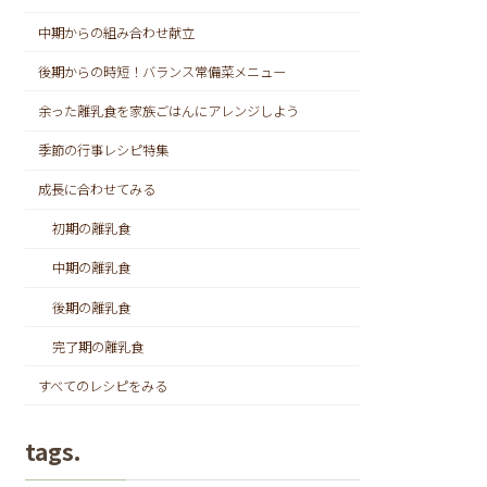
中期からの組み合わせ献立
後期からの時短！バランス常備菜メニュー
余った離乳食を家族ごはんにアレンジしよう
季節の行事レシピ特集
成長に合わせてみる
初期の離乳食
中期の離乳食
後期の離乳食
完了期の離乳食
すべてのレシピをみる
tags.