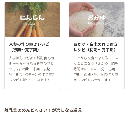
人参の作り置きレシピ
おかゆ・白米の作り置き
（初期～完了期）
レシピ（初期～完了期）
人参は彩りもよく離乳食で初
これから幾度となく作ってい
期から食べられる食材のひと
くことになる「おかゆ」調理
つです。初期・中期・後期・
時間はたったの20分！初期・
完了期の4パターンの作り置き
中期・後期・完了期の作り置
レシピを紹介しています！
きレシピをお伝えします！
離乳食のめんどくさい！が楽になる道具