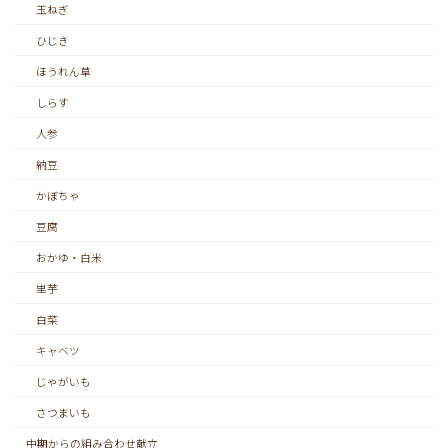
玉ねぎ
ひじき
ほうれん草
しらす
人参
納豆
かぼちゃ
豆腐
おかゆ・白米
里芋
白菜
キャベツ
じゃがいも
さつまいも
中期からの組み合わせ献立