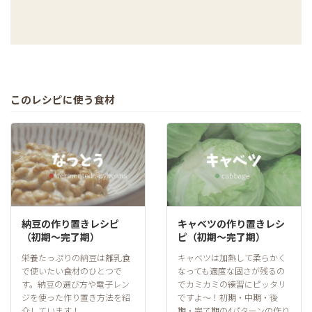
このレシピに使う食材
納豆の作り置きレシピ
キャベツの作り置きレシ
（初期～完了期）
ピ（初期～完了期）
栄養たっぷりの納豆は離乳食
キャベツは加熱して柔らかく
で使いたい食材のひとつで
なっても適度な固さが残るの
す。納豆の選び方や電子レン
でカミカミの練習にピッタリ
ジを使った作り置き方法を紹
ですよ〜！初期・中期・後
介しています！
期・完了期の4パターンの作り