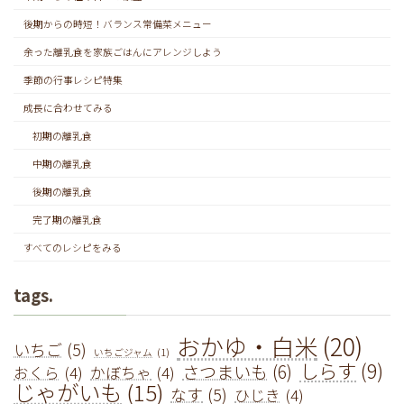
後期からの時短！バランス常備菜メニュー
余った離乳食を家族ごはんにアレンジしよう
季節の行事レシピ特集
成長に合わせてみる
初期の離乳食
中期の離乳食
後期の離乳食
完了期の離乳食
すべてのレシピをみる
tags.
おかゆ・白米
(20)
いちご
(5)
いちごジャム
(1)
しらす
(9)
さつまいも
(6)
おくら
(4)
かぼちゃ
(4)
じゃがいも
(15)
なす
(5)
ひじき
(4)