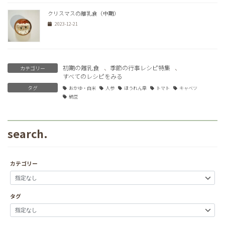
クリスマスの離乳食（中期）
2023-12-21
初期の離乳食
、
季節の行事レシピ特集
、
カテゴリー
すべてのレシピをみる
タグ
おかゆ・白米
人参
ほうれん草
トマト
キャベツ
納豆
search.
カテゴリー
タグ