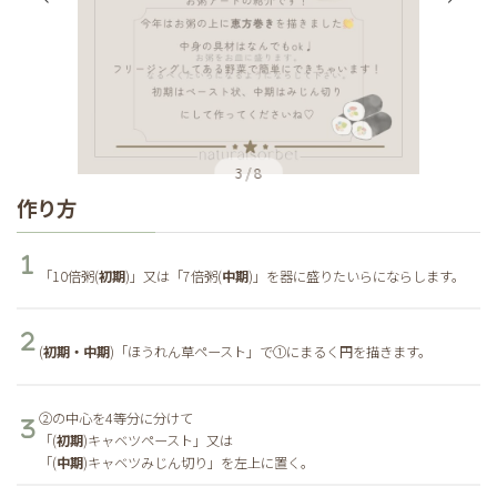
3
/
8
作り方
「10倍粥(
初期
)」又は「7倍粥(
中期
)」を器に盛りたいらにならします。
(
初期・中期
)「ほうれん草ペースト」で①にまるく円を描きます。
②の中心を4等分に分けて
「(
初期
)キャベツペースト」又は
「(
中期
)キャベツみじん切り」を左上に置く。