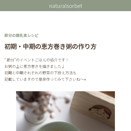
コ
ナ
naturalsorbet
ン
ビ
テ
ゲ
ン
ー
ツ
シ
へ
ョ
ス
ン
節分の離乳食レシピ
キ
に
初期・中期の恵方巻き粥の作り方
ッ
移
プ
動
“ 節分”のイベントごはんの紹介です！
お粥の上に恵方巻きを描きました♩
初期と中期それぞれの野菜の下拵え方法も
記載していますので是非作ってみて下さいね〜⭐︎