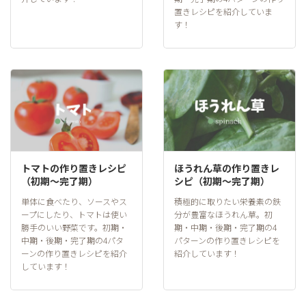
置きレシピを紹介していま
す！
トマトの作り置きレシピ
ほうれん草の作り置きレ
（初期～完了期）
シピ（初期～完了期）
単体に食べたり、ソースやス
積極的に取りたい栄養素の鉄
ープにしたり、トマトは使い
分が豊富なほうれん草。初
勝手のいい野菜です。初期・
期・中期・後期・完了期の4
中期・後期・完了期の4パタ
パターンの作り置きレシピを
ーンの作り置きレシピを紹介
紹介しています！
しています！