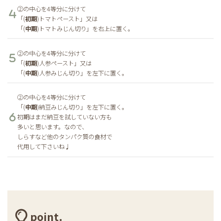
②の中心を4等分に分けて
「(
初期
)トマトペースト」又は
「(
中期
)トマトみじん切り」を右上に置く。
②の中心を4等分に分けて
「(
初期
)人参ペースト」又は
「(
中期
)人参みじん切り」を左下に置く。
②の中心を4等分に分けて
「(
中期
)納豆みじん切り」を左下に置く。
初期はまだ納豆を試していない方も
多いと思います。なので、
しらすなど他のタンパク質の食材で
代用して下さいね♩
point.