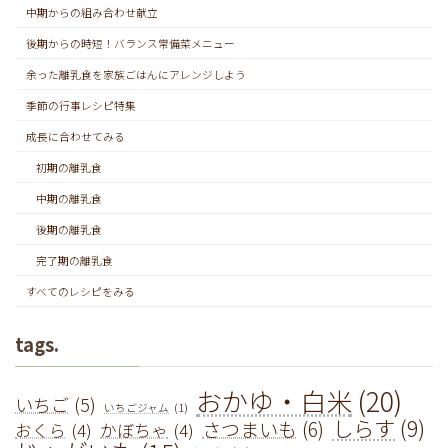
中期からの組み合わせ献立
後期からの時短！バランス常備菜メニュー
余った離乳食を家族ごはんにアレンジしよう
季節の行事レシピ特集
成長に合わせてみる
初期の離乳食
中期の離乳食
後期の離乳食
完了期の離乳食
すべてのレシピをみる
tags.
おかゆ・白米
(20)
いちご
(5)
いちごジャム
(1)
しらす
(9)
さつまいも
(6)
おくら
(4)
かぼちゃ
(4)