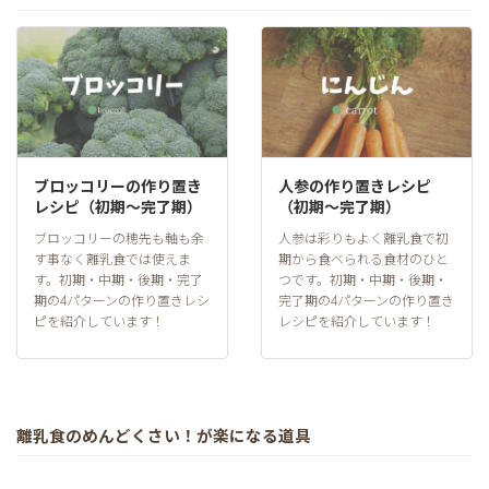
ブロッコリーの作り置き
人参の作り置きレシピ
レシピ（初期～完了期）
（初期～完了期）
ブロッコリーの穂先も軸も余
人参は彩りもよく離乳食で初
す事なく離乳食では使えま
期から食べられる食材のひと
す。初期・中期・後期・完了
つです。初期・中期・後期・
期の4パターンの作り置きレシ
完了期の4パターンの作り置き
ピを紹介しています！
レシピを紹介しています！
離乳食のめんどくさい！が楽になる道具