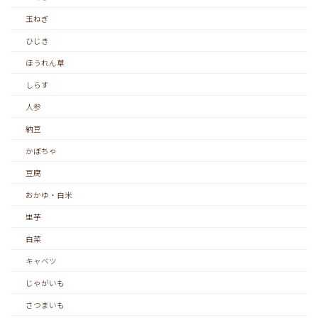
玉ねぎ
ひじき
ほうれん草
しらす
人参
納豆
かぼちゃ
豆腐
おかゆ・白米
里芋
白菜
キャベツ
じゃがいも
さつまいも