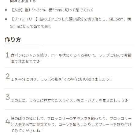
間ほど放置する
【人参】縦1.5～2cm、横5mmに切って茹でておく
【ブロッコリー】茎のゴツゴツした硬い部分を切り落とし、縦1.5cm、横
5mmに切って茹でておく
作り方
食パンにジャムを塗り、ロール状にくるくる巻いて、ラップに包んで冷蔵
庫で休ませます♪
１を半分に切り、しっぽの形を“くの字”に切り取りましょう！
２の上に、うろこに見立てたスライスいちご・バナナを乗せましょう♪
鯉のぼりの棒として、ブロッコリーの茎や人参を飾ったり、ブロッコリー
と人参でお花に見立てたり、コーンを散らしたりしてプレートを盛り付け
てみてくださいね！