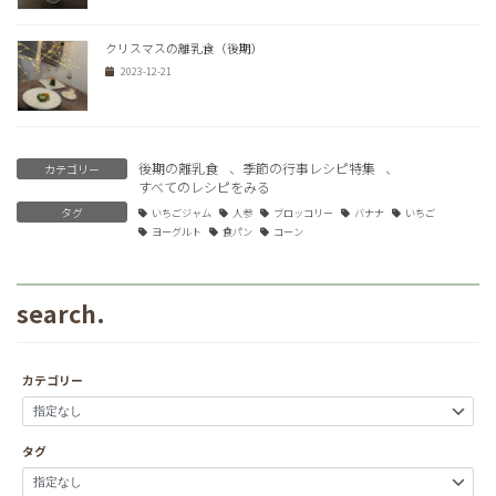
クリスマスの離乳食（後期）
2023-12-21
後期の離乳食
、
季節の行事レシピ特集
、
カテゴリー
すべてのレシピをみる
タグ
いちごジャム
人参
ブロッコリー
バナナ
いちご
ヨーグルト
食パン
コーン
search.
カテゴリー
タグ