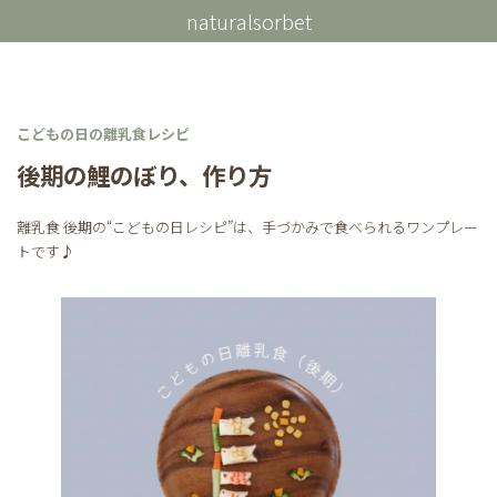
コ
ナ
naturalsorbet
ン
ビ
テ
ゲ
ン
ー
ツ
シ
へ
ョ
ス
ン
こどもの日の離乳食レシピ
キ
に
後期の鯉のぼり、作り方
ッ
移
プ
動
離乳食 後期の“こどもの日レシピ”は、手づかみで食べられるワンプレー
トです♪